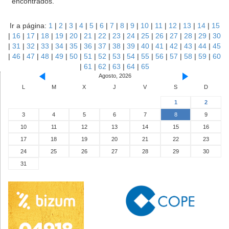
encontrados.
Ir a página:
1
|
2
|
3
|
4
|
5
|
6
|
7
|
8
|
9
|
10
|
11
|
12
|
13
|
14
|
15
|
16
|
17
|
18
|
19
|
20
|
21
|
22
|
23
|
24
|
25
|
26
|
27
|
28
|
29
|
30
|
31
|
32
|
33
|
34
|
35
|
36
|
37
|
38
|
39
|
40
|
41
|
42
|
43
|
44
|
45
|
46
|
47
|
48
|
49
|
50
|
51
|
52
|
53
|
54
|
55
|
56
|
57
|
58
|
59
|
60
|
61
|
62
|
63
|
64
|
65
Agosto, 2026
L
M
X
J
V
S
D
1
2
3
4
5
6
7
8
9
10
11
12
13
14
15
16
17
18
19
20
21
22
23
24
25
26
27
28
29
30
31