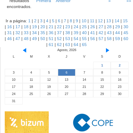
resultados
Primera
Anterior
»
»»
encontrados.
Ir a página:
1
|
2
|
3
|
4
|
5
|
6
|
7
|
8
|
9
|
10
|
11
|
12
|
13
|
14
|
15
|
16
|
17
|
18
|
19
|
20
|
21
|
22
|
23
|
24
|
25
|
26
|
27
|
28
|
29
|
30
|
31
|
32
|
33
|
34
|
35
|
36
|
37
|
38
|
39
|
40
|
41
|
42
|
43
|
44
|
45
|
46
|
47
|
48
|
49
|
50
|
51
|
52
|
53
|
54
|
55
|
56
|
57
|
58
|
59
|
60
|
61
|
62
|
63
|
64
|
65
Agosto, 2026
L
M
X
J
V
S
D
1
2
3
4
5
6
7
8
9
10
11
12
13
14
15
16
17
18
19
20
21
22
23
24
25
26
27
28
29
30
31