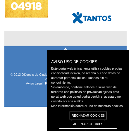
AVISO USO DE COOKIES
Este portal web únicamente utiliza cookies propias
con finalidad técnica, no recaba ni cede datos de
© 2013 Diócesis de Ciudad Real C/Caballeros 5, 13001 Ciudad Real - Tlf.:926
carácter personal de los usuarios sin su
250 25 0 - Fax.: 926 251 258
conocimiento.
Aviso Legal
Política de Privacidad
Política de Cookies
Sin embargo, contiene enlaces a sitios web de
terceros con políticas de privacidad ajenas este
portal web que usted podrá decidir si acepta o no
cuando acceda a ellos.
Más información sobre el uso de nuestras cookies.
RECHAZAR COOKIES
ACEPTAR COOKIES