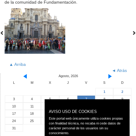
de la comunidad de Fundamentación.
▲ Arriba
◄ Atrás
Agosto, 2026
L
M
X
J
V
S
D
1
2
3
4
5
6
7
8
9
10
11
12
13
14
15
16
AVISO USO DE COOKIES
17
18
19
20
21
22
23
Este portal web únicamente utiliza cookies propias
24
25
26
27
28
29
30
con finalidad técnica, no recaba ni cede datos de
31
carácter personal de los usuarios sin su
conocimiento.