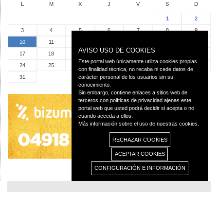
L
M
X
J
V
S
D
1
2
3
4
5
6
7
8
9
10
11
12
13
14
15
16
AVISO USO DE COOKIES
17
18
19
20
21
22
23
Este portal web únicamente utiliza cookies propias
24
25
26
27
28
29
30
con finalidad técnica, no recaba ni cede datos de
31
carácter personal de los usuarios sin su
conocimiento.
Sin embargo, contiene enlaces a sitios web de
terceros con políticas de privacidad ajenas este
portal web que usted podrá decidir si acepta o no
cuando acceda a ellos.
Más información sobre el uso de nuestras cookies.
RECHAZAR COOKIES
ACEPTAR COOKIES
CONFIGURACIÓN E INFORMACIÓN