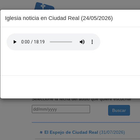
Iglesia noticia en Ciudad Real (24/05/2026)
La Diócesis
Obisp
Inicio
Parroquias
Podcasts
Seleccione la fecha del audio que quiere escuchar
El Espejo de Ciudad Real
(31/07/2026)