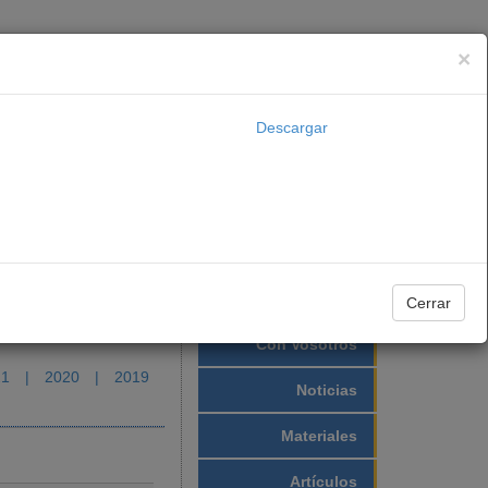
×
Archivo
Descargar
dral
Obras Diocesanas
Transparencia
Carta Dominical
Cerrar
Con Vosotros
21
|
2020
|
2019
Noticias
Materiales
Artículos