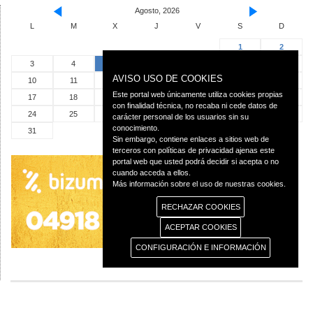
Agosto, 2026
L
M
X
J
V
S
D
1
2
3
4
5
6
7
8
9
AVISO USO DE COOKIES
10
11
12
13
14
15
16
Este portal web únicamente utiliza cookies propias
17
18
19
20
21
22
23
con finalidad técnica, no recaba ni cede datos de
24
25
26
27
28
29
30
carácter personal de los usuarios sin su
conocimiento.
31
Sin embargo, contiene enlaces a sitios web de
terceros con políticas de privacidad ajenas este
portal web que usted podrá decidir si acepta o no
cuando acceda a ellos.
Más información sobre el uso de nuestras cookies.
RECHAZAR COOKIES
ACEPTAR COOKIES
CONFIGURACIÓN E INFORMACIÓN