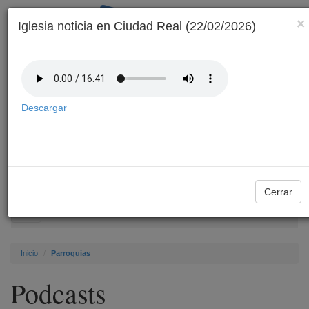
×
Iglesia noticia en Ciudad Real (22/02/2026)
Descargar
Archivo
Cerrar
Toggle
navigation
Inicio
Parroquias
Podcasts