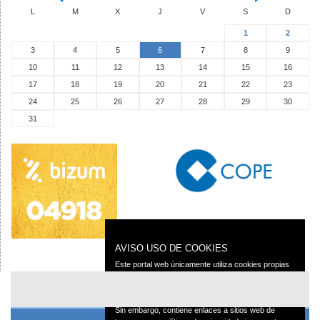
L
M
X
J
V
S
D
1
2
3
4
5
6
7
8
9
10
11
12
13
14
15
16
17
18
19
20
21
22
23
24
25
26
27
28
29
30
31
AVISO USO DE COOKIES
Este portal web únicamente utiliza cookies propias
con finalidad técnica, no recaba ni cede datos de
carácter personal de los usuarios sin su
conocimiento.
Sin embargo, contiene enlaces a sitios web de