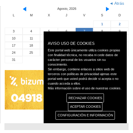
◄ Atrás
Agosto, 2026
L
M
X
J
V
S
D
1
2
3
4
5
6
7
8
9
10
11
12
13
14
15
16
AVISO USO DE COOKIES
17
18
19
20
21
22
23
Este portal web únicamente utiliza cookies propias
24
25
26
27
28
29
30
con finalidad técnica, no recaba ni cede datos de
31
carácter personal de los usuarios sin su
conocimiento.
Sin embargo, contiene enlaces a sitios web de
terceros con políticas de privacidad ajenas este
portal web que usted podrá decidir si acepta o no
cuando acceda a ellos.
Más información sobre el uso de nuestras cookies.
RECHAZAR COOKIES
ACEPTAR COOKIES
CONFIGURACIÓN E INFORMACIÓN