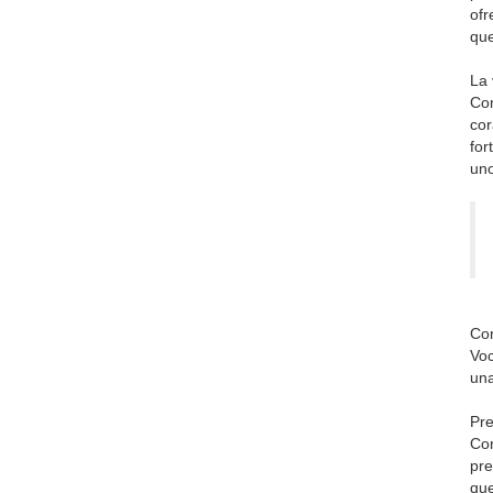
ofr
que
La 
Con
cor
for
uno
Con
Voc
una
Pre
Con
pre
que