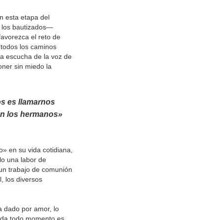
 esta etapa del
 los bautizados—
avorezca el reto de
 todos los caminos
la escucha de la voz de
ner sin miedo la
s es llamarnos
 en los hermanos»
o» en su vida cotidiana,
lo una labor de
 un trabajo de comunión
, los diversos
a dado por amor, lo
 vida todo momento es