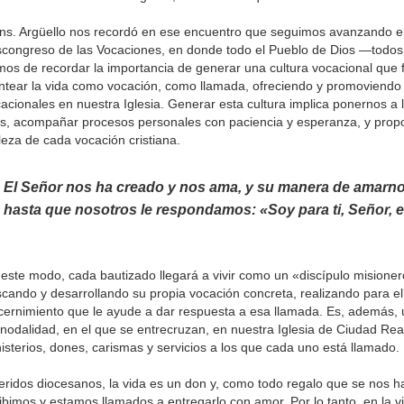
s. Argüello nos recordó en ese encuentro que seguimos avanzando en
congreso de las Vocaciones, en donde todo el Pueblo de Dios —todos
os de recordar la importancia de generar una cultura vocacional que f
ntear la vida como vocación, como llamada, ofreciendo y promoviendo
acionales en nuestra Iglesia. Generar esta cultura implica ponernos a 
s, acompañar procesos personales con paciencia y esperanza, y propo
leza de cada vocación cristiana.
El Señor nos ha creado y nos ama, y su manera de amarno
hasta que nosotros le respondamos: «Soy para ti, Señor,
este modo, cada bautizado llegará a vivir como un «discípulo misioner
cando y desarrollando su propia vocación concreta, realizando para el
cernimiento que le ayude a dar respuesta a esa llamada. Es, además,
inodalidad, en el que se entrecruzan, en nuestra Iglesia de Ciudad Real
isterios, dones, carismas y servicios a los que cada uno está llamado.
ridos diocesanos, la vida es un don y, como todo regalo que se nos h
ibimos y estamos llamados a entregarlo con amor. Por lo tanto, en la