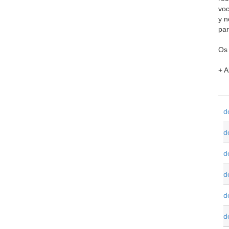
voc
y n
par
Os 
+ A
d
d
d
d
d
d