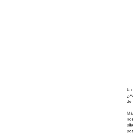
En 
¿Pa
de 
Más
nos
pil
pos