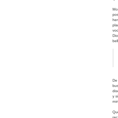
Mon
pos
hem
pla
voc
Dio
bel
De 
bus
dis
y s
min
Que
rec