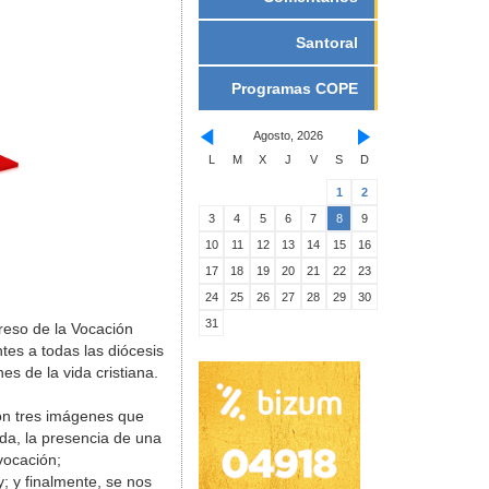
Santoral
Programas COPE
Agosto, 2026
L
M
X
J
V
S
D
1
2
3
4
5
6
7
8
9
10
11
12
13
14
15
16
17
18
19
20
21
22
23
24
25
26
27
28
29
30
31
reso de la Vocación
tes a todas las diócesis
s de la vida cristiana.
ron tres imágenes que
ada, la presencia de una
vocación;
; y finalmente, se nos