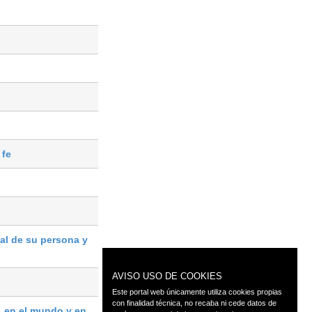
 fe
al de su persona y
AVISO USO DE COOKIES
Este portal web únicamente utiliza cookies propias
con finalidad técnica, no recaba ni cede datos de
, en el mundo y en