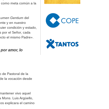
 y como meta común a la
Lumen Gentium
del
ente y en nuestro
quier condición y estado,
s por el Señor, cada
fecto el mismo Padre».
por amor, lo
o de Pastoral de la
 de la vocación desde
 mantener vivo aquel
 Mons. Luis Argüello,
nos explicara el camino
.