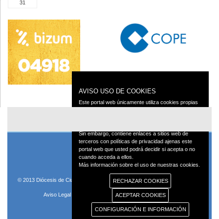
31
AVISO USO DE COOKIES
Este portal web únicamente utiliza cookies propias
con finalidad técnica, no recaba ni cede datos de
carácter personal de los usuarios sin su
conocimiento.
Sin embargo, contiene enlaces a sitios web de
terceros con políticas de privacidad ajenas este
portal web que usted podrá decidir si acepta o no
cuando acceda a ellos.
Más información sobre el uso de nuestras cookies.
© 2013 Diócesis de Ciudad Real C/Caballeros 5, 13001 Ciudad Real - Tlf.:926
RECHAZAR COOKIES
250 25 0 - Fax.: 926 251 258
Aviso Legal
Política de Privacidad
Política de Cookies
ACEPTAR COOKIES
CONFIGURACIÓN E INFORMACIÓN