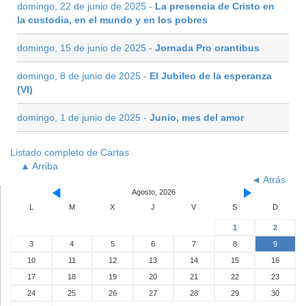
domingo, 22 de junio de 2025 -
La presencia de Cristo en
la custodia, en el mundo y en los pobres
domingo, 15 de junio de 2025 -
Jornada Pro orantibus
domingo, 8 de junio de 2025 -
El Jubileo de la esperanza
(VI)
domingo, 1 de junio de 2025 -
Junio, mes del amor
Listado completo de Cartas
▲ Arriba
◄ Atrás
Agosto, 2026
L
M
X
J
V
S
D
1
2
3
4
5
6
7
8
9
10
11
12
13
14
15
16
17
18
19
20
21
22
23
24
25
26
27
28
29
30