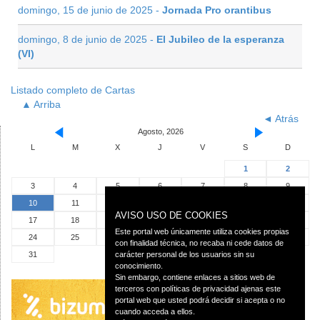
domingo, 15 de junio de 2025 -
Jornada Pro orantibus
domingo, 8 de junio de 2025 -
El Jubileo de la esperanza
(VI)
Listado completo de Cartas
▲ Arriba
◄ Atrás
Agosto, 2026
L
M
X
J
V
S
D
1
2
3
4
5
6
7
8
9
10
11
12
13
14
15
16
AVISO USO DE COOKIES
17
18
19
20
21
22
23
Este portal web únicamente utiliza cookies propias
24
25
26
27
28
29
30
con finalidad técnica, no recaba ni cede datos de
31
carácter personal de los usuarios sin su
conocimiento.
Sin embargo, contiene enlaces a sitios web de
terceros con políticas de privacidad ajenas este
portal web que usted podrá decidir si acepta o no
cuando acceda a ellos.