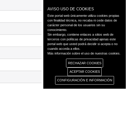
AVISO USO DE COOKIES
Este portal web únicamente utiliza cookies propias
con finalidad técnica, no recaba ni cede datos de
carácter personal de los usuarios sin su
conocimiento.
Sin embargo, contiene enlaces a sitios web de
terceros con políticas de privacidad ajenas este
portal web que usted podrá decidir si acepta o no
cuando acceda a ellos.
Más información sobre el uso de nuestras cookies.
RECHAZAR COOKIES
ACEPTAR COOKIES
CONFIGURACIÓN E INFORMACIÓN
as
Transparencia