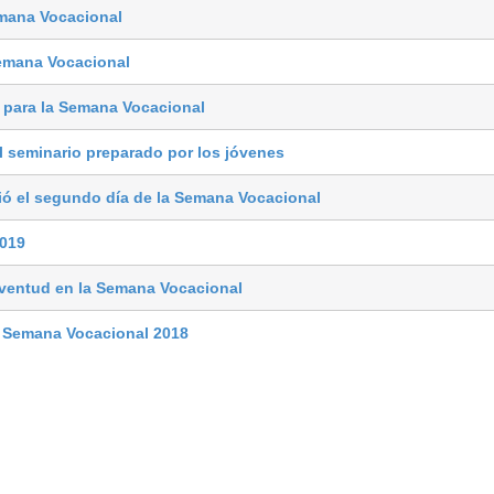
emana Vocacional
Semana Vocacional
 para la Semana Vocacional
l seminario preparado por los jóvenes
ió el segundo día de la Semana Vocacional
019
ventud en la Semana Vocacional
: Semana Vocacional 2018
eminario
Curia
Parroquias
Catedral
Obras Diocesan
de Ciudad Real C/Caballeros 5, 13001 Ciudad Real - Tlf.:926 250 25 0 - Fax.: 926 251 258
Aviso Legal
Política de Privacidad
Política de Cookies