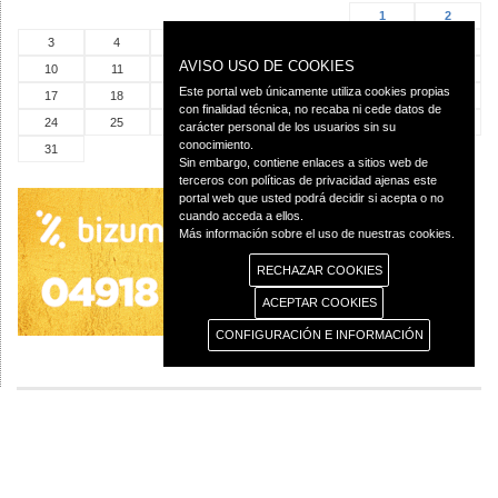
1
2
3
4
5
6
7
8
9
AVISO USO DE COOKIES
10
11
12
13
14
15
16
Este portal web únicamente utiliza cookies propias
17
18
19
20
21
22
23
con finalidad técnica, no recaba ni cede datos de
24
25
26
27
28
29
30
carácter personal de los usuarios sin su
conocimiento.
31
Sin embargo, contiene enlaces a sitios web de
terceros con políticas de privacidad ajenas este
portal web que usted podrá decidir si acepta o no
cuando acceda a ellos.
Más información sobre el uso de nuestras cookies.
RECHAZAR COOKIES
ACEPTAR COOKIES
CONFIGURACIÓN E INFORMACIÓN