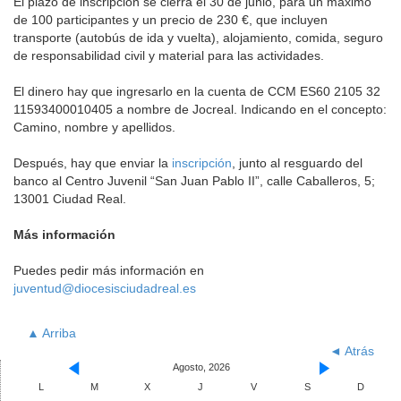
El plazo de inscripción se cierra el 30 de junio, para un máximo
de 100 participantes y un precio de 230 €, que incluyen
transporte (autobús de ida y vuelta), alojamiento, comida, seguro
de responsabilidad civil y material para las actividades.
El dinero hay que ingresarlo en la cuenta de CCM ES60 2105 32
11593400010405 a nombre de Jocreal. Indicando en el concepto:
Camino, nombre y apellidos.
Después, hay que enviar la
inscripción
, junto al resguardo del
banco al Centro Juvenil “San Juan Pablo II”, calle Caballeros, 5;
13001 Ciudad Real.
Más información
Puedes pedir más información en
juventud@diocesisciudadreal.es
▲ Arriba
◄ Atrás
Agosto, 2026
L
M
X
J
V
S
D