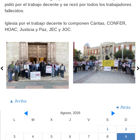
pidió por el trabajo decente y se rezó por todos los trabajadores
fallecidos.
Iglesia por el trabajo decente lo componen Cáritas, CONFER,
HOAC, Justicia y Paz, JEC y JOC.
▲ Arriba
◄ Atrás
Agosto, 2026
L
M
X
J
V
S
D
1
2
3
4
5
6
7
8
9