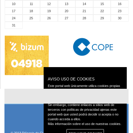
10
11
12
13
14
15
16
17
18
19
20
21
22
23
24
25
26
27
28
29
30
31
AVISO USO DE COOKIES
Este portal web únicamente utiliza cookies propias
con finalidad técnica, no recaba ni cede datos de
carácter personal de los usuarios sin su
conocimiento.
Sin embargo, contiene enlaces a sitios web de
terceros con políticas de privacidad ajenas este
portal web que usted podrá decidir si acepta o no
cuando acceda a ellos.
Más información sobre el uso de nuestras cookies.