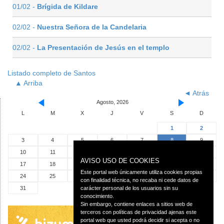
01/02 -
Brígida de Kildare
02/02 -
Nuestra Señora de la Candelaria
02/02 -
La Presentación de Jesús en el templo
Listado completo de Santos
▲ Arriba
◄ Atrás
Agosto, 2026
L
M
X
J
V
S
D
1
2
3
4
5
6
7
8
9
10
11
12
13
14
15
16
AVISO USO DE COOKIES
17
18
19
20
21
22
23
Este portal web únicamente utiliza cookies propias
24
25
26
27
28
29
30
con finalidad técnica, no recaba ni cede datos de
31
carácter personal de los usuarios sin su
conocimiento.
Sin embargo, contiene enlaces a sitios web de
terceros con políticas de privacidad ajenas este
portal web que usted podrá decidir si acepta o no