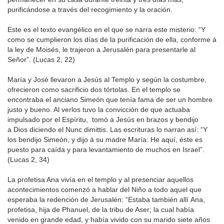
purificándose a través del recogimiento y la oración.
Este es el texto evangélico en el que se narra este misterio: “Y
como se cumplieron los días de la purificación de ella, conforme á
la ley de Moisés, le trajeron a Jerusalén para presentarle al
Señor”. (Lucas 2, 22)
María y José llevaron a Jesús al Templo y según la costumbre,
ofrecieron como sacrificio dos tórtolas. En el templo se
encontraba el anciano Simeón que tenía fama de ser un hombre
justo y bueno. Al verlos tuvo la convicción de que actuaba
impulsado por el Espíritu, tomó a Jesús en brazos y bendijo
a Dios diciendo el Nunc dimittis. Las escrituras lo narran así: “Y
los bendijo Simeón, y dijo á su madre María: He aquí, éste es
puesto para caída y para levantamiento de muchos en Israel”.
(Lucas 2, 34)
La profetisa Ana vivía en el templo y al presenciar aquellos
acontecimientos comenzó a hablar del Niño a todo aquel que
esperaba la redención de Jerusalén: “Estaba también allí Ana,
profetisa, hija de Phanuel, de la tribu de Aser; la cual había
venido en grande edad, y había vivido con su marido siete años