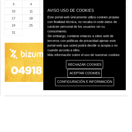
3
4
5
6
7
8
9
AVISO USO DE COOKIES
10
11
12
13
14
15
16
Este portal web únicamente utiliza cookies propias
17
18
19
20
21
22
23
con finalidad técnica, no recaba ni cede datos de
24
25
26
27
28
29
30
carácter personal de los usuarios sin su
conocimiento.
31
Sin embargo, contiene enlaces a sitios web de
terceros con políticas de privacidad ajenas este
portal web que usted podrá decidir si acepta o no
cuando acceda a ellos.
Más información sobre el uso de nuestras cookies.
RECHAZAR COOKIES
ACEPTAR COOKIES
CONFIGURACIÓN E INFORMACIÓN