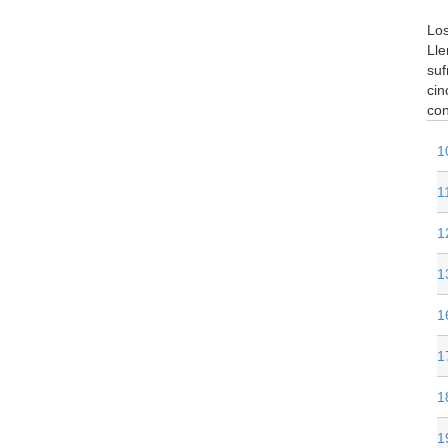
Los
Lle
suf
cin
con
1
1
1
1
1
1
1
1