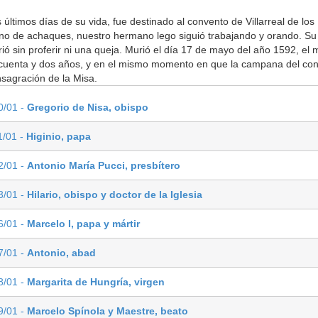
 últimos días de su vida, fue destinado al convento de Villarreal de los 
no de achaques, nuestro hermano lego siguió trabajando y orando. Su
rió sin proferir ni una queja. Murió el día 17 de mayo del año 1592, e
cuenta y dos años, y en el mismo momento en que la campana del con
sagración de la Misa.
0/01 -
Gregorio de Nisa, obispo
1/01 -
Higinio, papa
2/01 -
Antonio María Pucci, presbítero
3/01 -
Hilario, obispo y doctor de la Iglesia
6/01 -
Marcelo I, papa y mártir
7/01 -
Antonio, abad
8/01 -
Margarita de Hungría, virgen
9/01 -
Marcelo Spínola y Maestre, beato