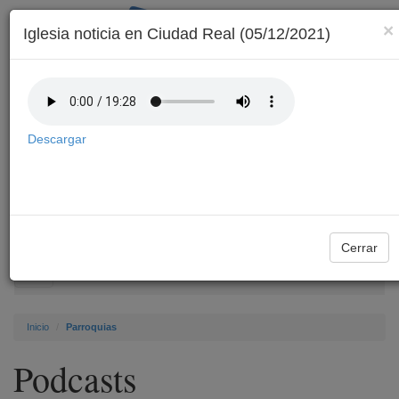
×
Iglesia noticia en Ciudad Real (05/12/2021)
Descargar
Archivo
Cerrar
Toggle
navigation
Inicio
Parroquias
Podcasts