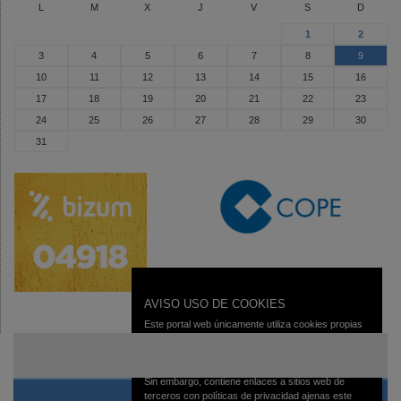
L
M
X
J
V
S
D
1
2
3
4
5
6
7
8
9
10
11
12
13
14
15
16
17
18
19
20
21
22
23
24
25
26
27
28
29
30
31
AVISO USO DE COOKIES
Este portal web únicamente utiliza cookies propias
con finalidad técnica, no recaba ni cede datos de
carácter personal de los usuarios sin su
conocimiento.
Sin embargo, contiene enlaces a sitios web de
terceros con políticas de privacidad ajenas este