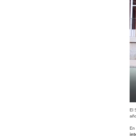
El 
año
En
int