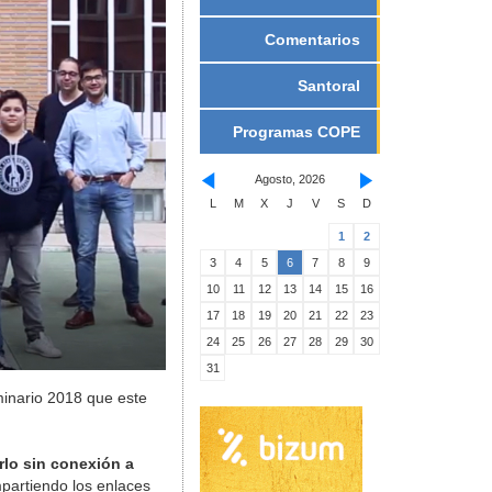
Comentarios
Santoral
Programas COPE
Agosto, 2026
L
M
X
J
V
S
D
1
2
3
4
5
6
7
8
9
10
11
12
13
14
15
16
17
18
19
20
21
22
23
24
25
26
27
28
29
30
31
minario 2018 que este
arlo sin conexión a
mpartiendo los enlaces