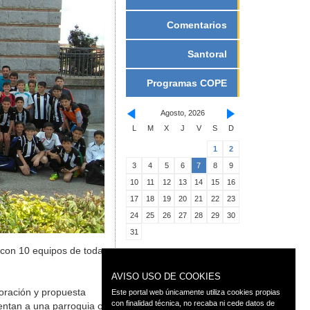
Comentarios
Santoral
Programas COPE
Agosto, 2026
L
M
X
J
V
S
D
1
2
3
4
5
6
7
8
9
10
11
12
13
14
15
16
17
18
19
20
21
22
23
24
25
26
27
28
29
30
31
o con 10 equipos de toda
AVISO USO DE COOKIES
 oración y propuesta
Este portal web únicamente utiliza cookies propias
con finalidad técnica, no recaba ni cede datos de
entan a una parroquia o