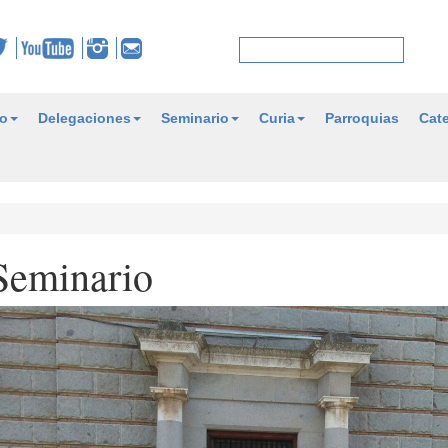
o
Delegaciones
Seminario
Curia
Parroquias
Cate
 Seminario