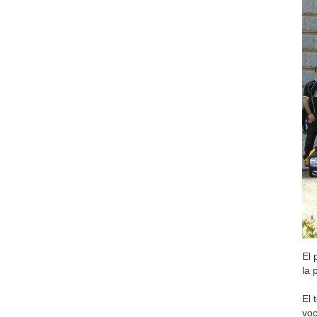
El 
la 
El 
voc