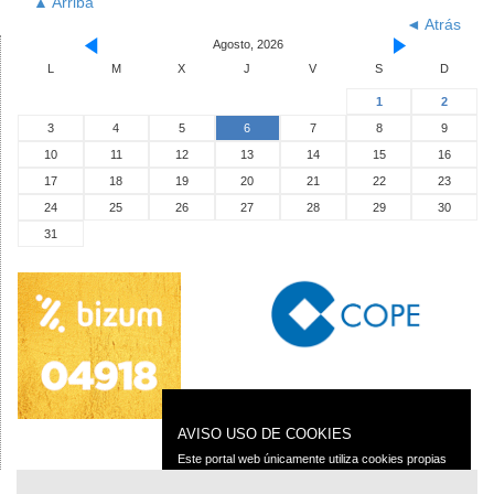
▲ Arriba
◄ Atrás
Agosto, 2026
L
M
X
J
V
S
D
1
2
3
4
5
6
7
8
9
10
11
12
13
14
15
16
17
18
19
20
21
22
23
24
25
26
27
28
29
30
31
AVISO USO DE COOKIES
Este portal web únicamente utiliza cookies propias
con finalidad técnica, no recaba ni cede datos de