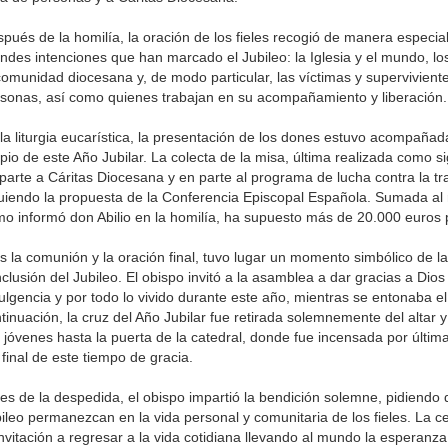
pués de la homilía, la oración de los fieles recogió de manera especia
ndes intenciones que han marcado el Jubileo: la Iglesia y el mundo, los a
comunidad diocesana y, de modo particular, las víctimas y superviviente
sonas, así como quienes trabajan en su acompañamiento y liberación.
la liturgia eucarística, la presentación de los dones estuvo acompañada
pio de este Año Jubilar. La colecta de la misa, última realizada como si
parte a Cáritas Diocesana y en parte al programa de lucha contra la tr
uiendo la propuesta de la Conferencia Episcopal Española. Sumada al re
o informó don Abilio en la homilía, ha supuesto más de 20.000 euros p
s la comunión y la oración final, tuvo lugar un momento simbólico de la 
clusión del Jubileo. El obispo invitó a la asamblea a dar gracias a Dios
ulgencia y por todo lo vivido durante este año, mientras se entonaba e
tinuación, la cruz del Año Jubilar fue retirada solemnemente del altar 
 jóvenes hasta la puerta de la catedral, donde fue incensada por últim
 final de este tiempo de gracia.
es de la despedida, el obispo impartió la bendición solemne, pidiendo q
ileo permanezcan en la vida personal y comunitaria de los fieles. La c
invitación a regresar a la vida cotidiana llevando al mundo la esperanz