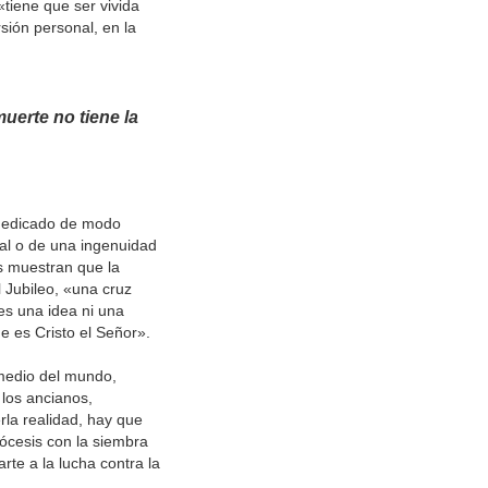
«tiene que ser vivida
rsión personal, en la
uerte no tiene la
 dedicado de modo
ial o de una ingenuidad
os muestran que la
l Jubileo, «una cruz
es una idea ni una
e es Cristo el Señor».
 medio del mundo,
 los ancianos,
la realidad, hay que
iócesis con la siembra
te a la lucha contra la