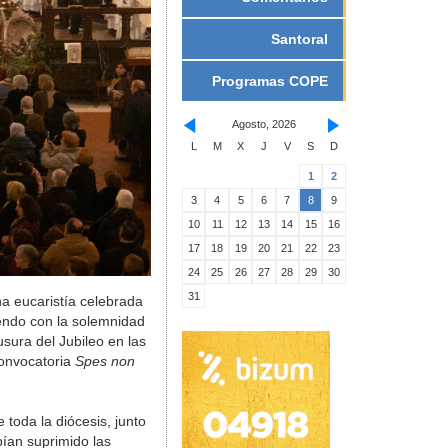
Santoral
Programas COPE
Agosto, 2026
L
M
X
J
V
S
D
1
2
3
4
5
6
7
8
9
10
11
12
13
14
15
16
17
18
19
20
21
22
23
24
25
26
27
28
29
30
31
na eucaristía celebrada
diendo con la solemnidad
usura del Jubileo en las
convocatoria
Spes non
 toda la diócesis, junto
bían suprimido las