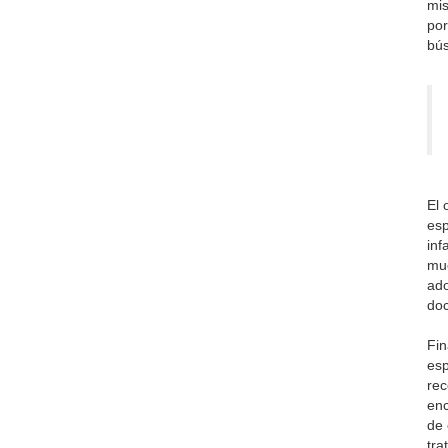
mis
por
bús
El 
esp
inf
mue
ado
doc
Fin
esp
rec
enc
de 
tra