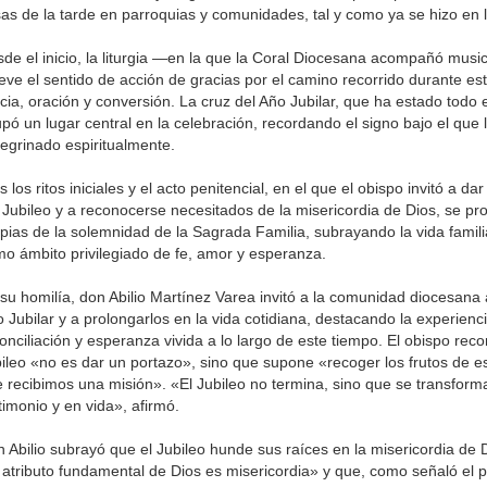
as de la tarde en parroquias y comunidades, tal y como ya se hizo en l
de el inicio, la liturgia —en la que la Coral Diocesana acompañó mu
ieve el sentido de acción de gracias por el camino recorrido durante es
cia, oración y conversión. La cruz del Año Jubilar, que ha estado todo el
pó un lugar central en la celebración, recordando el signo bajo el que 
egrinado espiritualmente.
s los ritos iniciales y el acto penitencial, en el que el obispo invitó a dar
 Jubileo y a reconocerse necesitados de la misericordia de Dios, se pr
pias de la solemnidad de la Sagrada Familia, subrayando la vida famili
o ámbito privilegiado de fe, amor y esperanza.
su homilía, don Abilio Martínez Varea invitó a la comunidad diocesana a
 Jubilar y a prolongarlos en la vida cotidiana, destacando la experienc
onciliación y esperanza vivida a lo largo de este tiempo. El obispo reco
ileo «no es dar un portazo», sino que supone «recoger los frutos de est
 recibimos una misión». «El Jubileo no termina, sino que se transfor
timonio y en vida», afirmó.
 Abilio subrayó que el Jubileo hunde sus raíces en la misericordia de
 atributo fundamental de Dios es misericordia» y que, como señaló el 