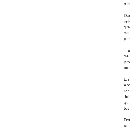
mis
Des
rel
gra
ocu
per
Tra
del
pro
com
En 
Año
rec
Jub
que
tes
Don
«el