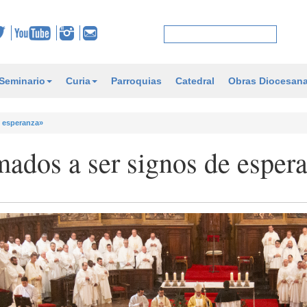
Seminario
Curia
Parroquias
Catedral
Obras Diocesan
e esperanza»
mados a ser signos de esper