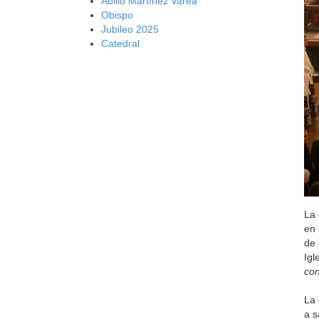
Abilio Martínez Varea
Obispo
Jubileo 2025
Catedral
La 
en 
de 
Igl
con
La 
a s