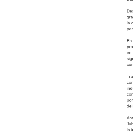
Des
gra
la 
per
En 
pro
en 
sig
com
Tra
con
ind
con
por
del
Ant
Jub
la 