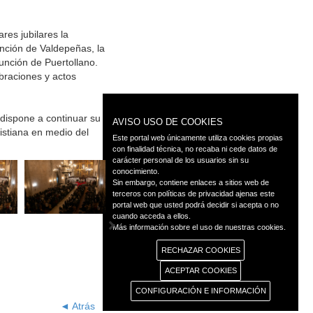
res jubilares la
nción de Valdepeñas, la
nción de Puertollano.
braciones y actos
 dispone a continuar su
AVISO USO DE COOKIES
istiana en medio del
Este portal web únicamente utiliza cookies propias
con finalidad técnica, no recaba ni cede datos de
carácter personal de los usuarios sin su
conocimiento.
Sin embargo, contiene enlaces a sitios web de
terceros con políticas de privacidad ajenas este
portal web que usted podrá decidir si acepta o no
cuando acceda a ellos.
Más información sobre el uso de nuestras cookies.
RECHAZAR COOKIES
ACEPTAR COOKIES
CONFIGURACIÓN E INFORMACIÓN
◄ Atrás