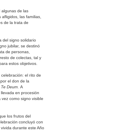
l algunas de las
fligidos, las familias,
s de la trata de
 del signo solidario
gno jubilar, se destinó
ata de personas,
sto de colectas, tal y
ara estos objetivos.
celebración: el rito de
 por el don de la
l
Te Deum.
A
y llevada en procesión
a vez como signo visible
ue los frutos del
elebración concluyó con
a vivida durante este Año