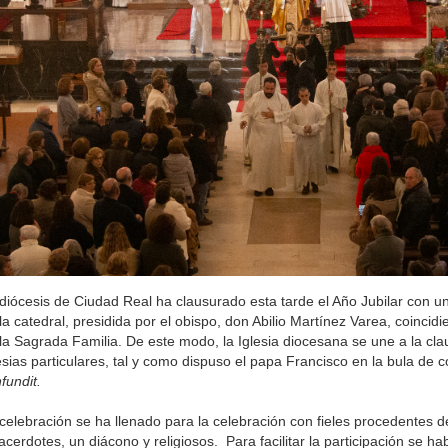
diócesis de Ciudad Real ha clausurado esta tarde el Año Jubilar con u
la catedral, presidida por el obispo, don Abilio Martínez Varea, coinci
la Sagrada Familia. De este modo, la Iglesia diocesana se une a la cla
esias particulares, tal y como dispuso el papa Francisco en la bula de 
fundit.
celebración se ha llenado para la celebración con fieles procedentes de
acerdotes, un diácono y religiosos. Para facilitar la participación se ha