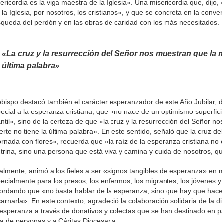
ericordia es la viga maestra de la Iglesia». Una misericordia que, dijo, 
 la Iglesia, por nosotros, los cristianos», y que se concreta en la conve
queda del perdón y en las obras de caridad con los más necesitados.
«La cruz y la resurrección del Señor nos muestran que la m
última palabra»
obispo destacó también el carácter esperanzador de este Año Jubilar,
ecial a la esperanza cristiana, que «no nace de un optimismo superfic
antil», sino de la certeza de que «la cruz y la resurrección del Señor n
rte no tiene la última palabra». En este sentido, señaló que la cruz de
rnada con flores», recuerda que «la raíz de la esperanza cristiana no 
trina, sino una persona que está viva y camina y cuida de nosotros, qu
almente, animó a los fieles a ser «signos tangibles de esperanza» en
ecialmente para los presos, los enfermos, los migrantes, los jóvenes y
ordando que «no basta hablar de la esperanza, sino que hay que hacer
arnarla». En este contexto, agradeció la colaboración solidaria de la d
esperanza a través de donativos y colectas que se han destinado en par
ta de personas y a Cáritas Diocesana.