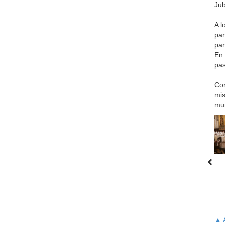
Jub
A l
par
par
En 
pas
Con
mis
mu
▲ A