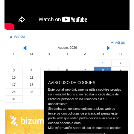
▲ Arriba
◄ Atrás
Agosto, 2026
L
M
X
J
V
S
D
1
2
3
4
5
6
7
8
9
10
11
12
13
14
15
16
AVISO USO DE COOKIES
17
18
19
20
21
22
23
Este portal web únicamente utiliza cookies propias
24
25
26
27
28
29
30
con finalidad técnica, no recaba ni cede datos de
31
carácter personal de los usuarios sin su
conocimiento.
Sin embargo, contiene enlaces a sitios web de
terceros con políticas de privacidad ajenas este
portal web que usted podrá decidir si acepta o no
cuando acceda a ellos.
Más información sobre el uso de nuestras cookies.