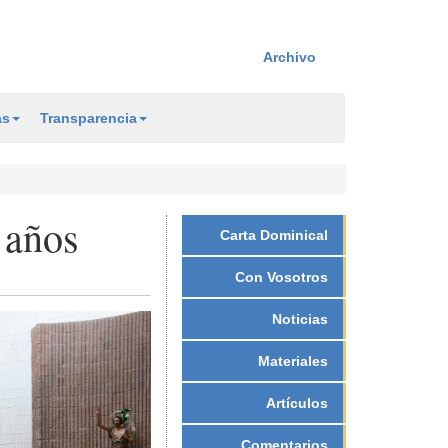
Archivo
as
Transparencia
 años
Carta Dominical
Con Vosotros
Noticias
Materiales
Artículos
Comentarios