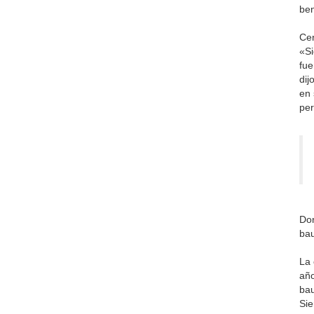
ben
Cen
«Si
fue
dij
en 
per
Don
bau
La 
año
bau
Sie