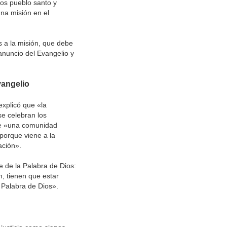
mos pueblo santo y
na misión en el
s a la misión, que debe
 anuncio del Evangelio y
vangelio
xplicó que «la
e celebran los
ue «una comunidad
porque viene a la
ación».
e de la Palabra de Dios:
n, tienen que estar
 Palabra de Dios».