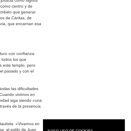
 justicia como signos
 como centro y de
también que generar
pos de Cáritas, de
iaria, que encarnan esa
uturo con confianza.
 todos los que
s este templo, pero
l pasado y con el
das las dificultades
. Cuando vivimos en
nidad siga siendo «una
través de la presencia
Bautista: «Vivamos en
a, al estilo de Juan