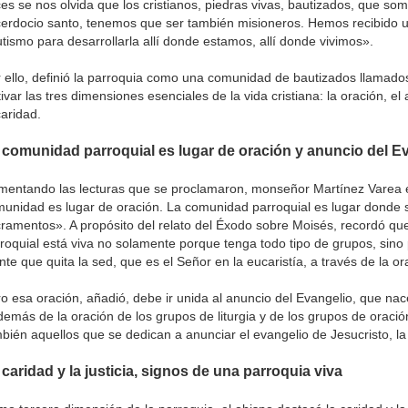
es se nos olvida que los cristianos, piedras vivas, bautizados, que so
erdocio santo, tenemos que ser también misioneros. Hemos recibido u
tismo para desarrollarla allí donde estamos, allí donde vivimos».
 ello, definió la parroquia como una comunidad de bautizados llamado
tivar las tres dimensiones esenciales de la vida cristiana: la oración, el
caridad.
 comunidad parroquial es lugar de oración y anuncio del E
entando las lecturas que se proclamaron, monseñor Martínez Varea e
unidad es lugar de oración. La comunidad parroquial es lugar donde s
ramentos». A propósito del relato del Éxodo sobre Moisés, recordó q
roquial está viva no solamente porque tenga todo tipo de grupos, sino 
nte que quita la sed, que es el Señor en la eucaristía, a través de la or
o esa oración, añadió, debe ir unida al anuncio del Evangelio, que nac
emás de la oración de los grupos de liturgia y de los grupos de oració
bién aquellos que se dedican a anunciar el evangelio de Jesucristo, la
 caridad y la justicia, signos de una parroquia viva