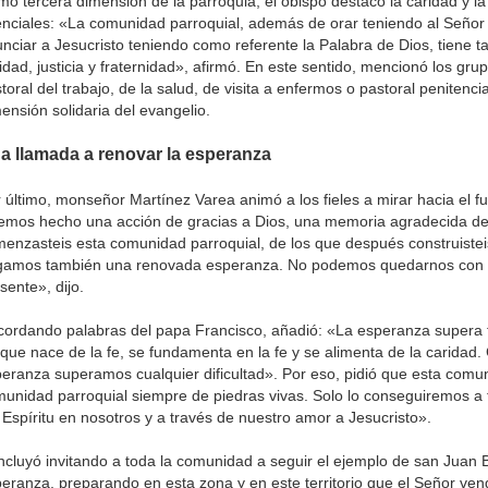
o tercera dimensión de la parroquia, el obispo destacó la caridad y la
nciales: «La comunidad parroquial, además de orar teniendo al Señor
nciar a Jesucristo teniendo como referente la Palabra de Dios, tiene 
idad, justicia y fraternidad», afirmó. En este sentido, mencionó los gru
toral del trabajo, de la salud, de visita a enfermos o pastoral penitenc
ensión solidaria del evangelio.
a llamada a renovar la esperanza
 último, monseñor Martínez Varea animó a los fieles a mirar hacia el f
mos hecho una acción de gracias a Dios, una memoria agradecida de
enzasteis esta comunidad parroquial, de los que después construistei
gamos también una renovada esperanza. No podemos quedarnos con e
sente», dijo.
ordando palabras del papa Francisco, añadió: «La esperanza supera to
que nace de la fe, se fundamenta en la fe y se alimenta de la caridad
eranza superamos cualquier dificultad». Por eso, pidió que esta comu
unidad parroquial siempre de piedras vivas. Solo lo conseguiremos a 
 Espíritu en nosotros y a través de nuestro amor a Jesucristo».
cluyó invitando a toda la comunidad a seguir el ejemplo de san Juan 
eranza, preparando en esta zona y en este territorio que el Señor veng