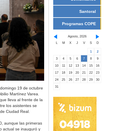
Santoral
Programas COPE
Agosto, 2026
L
M
X
J
V
S
D
1
2
3
4
5
6
7
8
9
10
11
12
13
14
15
16
17
18
19
20
21
22
23
24
25
26
27
28
29
30
31
 domingo 19 de octubre
bilio Martínez Varea.
ue lleva al frente de la
re los asistentes se
 de Ciudad Real.
0, aunque las primeras
lo actual se inauguró y