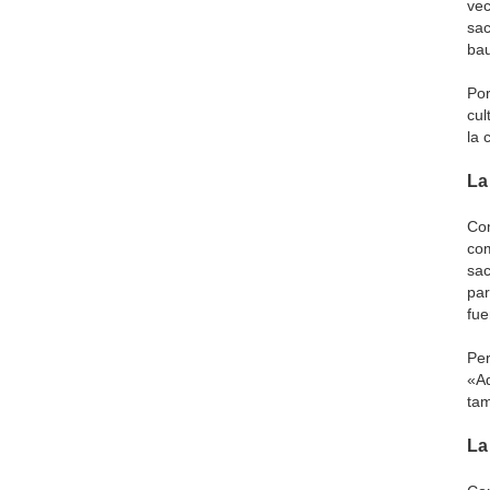
vec
sac
bau
Por
cul
la 
La
Com
com
sac
par
fue
Per
«Ad
tam
La