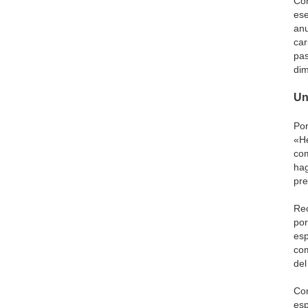
Com
ese
anu
car
pas
dim
Un
Por
«He
com
ha
pre
Rec
por
esp
com
del
Con
esp