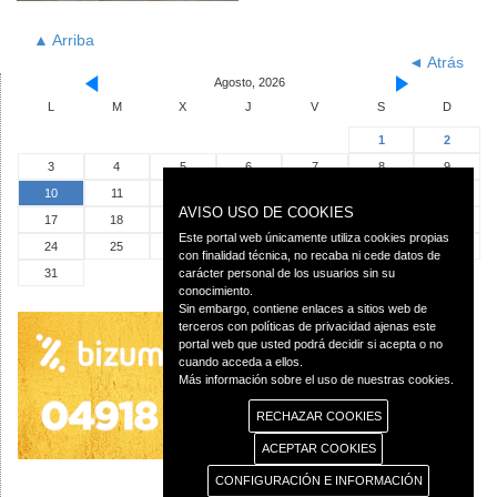
▲ Arriba
◄ Atrás
Agosto, 2026
L
M
X
J
V
S
D
1
2
3
4
5
6
7
8
9
10
11
12
13
14
15
16
AVISO USO DE COOKIES
17
18
19
20
21
22
23
Este portal web únicamente utiliza cookies propias
24
25
26
27
28
29
30
con finalidad técnica, no recaba ni cede datos de
31
carácter personal de los usuarios sin su
conocimiento.
Sin embargo, contiene enlaces a sitios web de
terceros con políticas de privacidad ajenas este
portal web que usted podrá decidir si acepta o no
cuando acceda a ellos.
Más información sobre el uso de nuestras cookies.
RECHAZAR COOKIES
ACEPTAR COOKIES
CONFIGURACIÓN E INFORMACIÓN