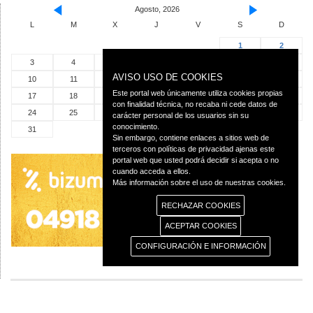
Agosto, 2026
L
M
X
J
V
S
D
1
2
3
4
5
6
7
8
9
AVISO USO DE COOKIES
10
11
12
13
14
15
16
Este portal web únicamente utiliza cookies propias
17
18
19
20
21
22
23
con finalidad técnica, no recaba ni cede datos de
24
25
26
27
28
29
30
carácter personal de los usuarios sin su
conocimiento.
31
Sin embargo, contiene enlaces a sitios web de
terceros con políticas de privacidad ajenas este
portal web que usted podrá decidir si acepta o no
cuando acceda a ellos.
Más información sobre el uso de nuestras cookies.
RECHAZAR COOKIES
ACEPTAR COOKIES
CONFIGURACIÓN E INFORMACIÓN