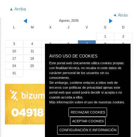
▲ Arriba
◄ Atrás
Agosto, 2026
L
M
X
J
V
S
D
1
2
3
4
5
6
7
8
9
10
11
12
13
14
15
16
AVISO USO DE COOKIES
17
18
19
20
21
22
23
Este portal web únicamente utiliza cookies propias
24
25
26
27
28
29
30
con finalidad técnica, no recaba ni cede datos de
carácter personal de los usuarios sin su
31
conocimiento.
Sin embargo, contiene enlaces a sitios web de
terceros con políticas de privacidad ajenas este
portal web que usted podrá decidir si acepta o no
cuando acceda a ellos.
Más información sobre el uso de nuestras cookies.
RECHAZAR COOKIES
ACEPTAR COOKIES
CONFIGURACIÓN E INFORMACIÓN