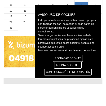
3
4
5
6
7
8
9
10
11
12
13
14
15
16
AVISO USO DE COOKIES
17
18
19
20
21
22
23
Este portal web únicamente utiliza cookies propias
24
25
26
27
28
29
30
con finalidad técnica, no recaba ni cede datos de
31
carácter personal de los usuarios sin su
conocimiento.
Sin embargo, contiene enlaces a sitios web de
terceros con políticas de privacidad ajenas este
portal web que usted podrá decidir si acepta o no
cuando acceda a ellos.
Más información sobre el uso de nuestras cookies.
RECHAZAR COOKIES
ACEPTAR COOKIES
CONFIGURACIÓN E INFORMACIÓN