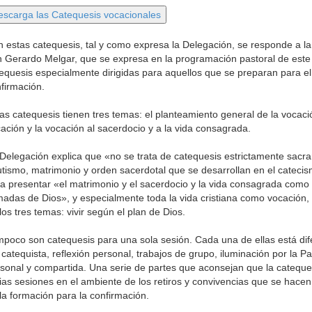
 estas catequesis, tal y como expresa la Delegación, se responde a la 
 Gerardo Melgar, que se expresa en la programación pastoral de este 
equesis especialmente dirigidas para aquellos que se preparan para e
firmación.
as catequesis tienen tres temas: el planteamiento general de la vocac
ación y la vocación al sacerdocio y a la vida consagrada.
Delegación explica que «no se trata de catequesis estrictamente sacr
tismo, matrimonio y orden sacerdotal que se desarrollan en el catecis
a presentar «el matrimonio y el sacerdocio y la vida consagrada como 
madas de Dios», y especialmente toda la vida cristiana como vocación,
los tres temas: vivir según el plan de Dios.
poco son catequesis para una sola sesión. Cada una de ellas está dif
 catequista, reflexión personal, trabajos de grupo, iluminación por la P
sonal y compartida. Una serie de partes que aconsejan que la cateque
ias sesiones en el ambiente de los retiros y convivencias que se hacen
la formación para la confirmación.