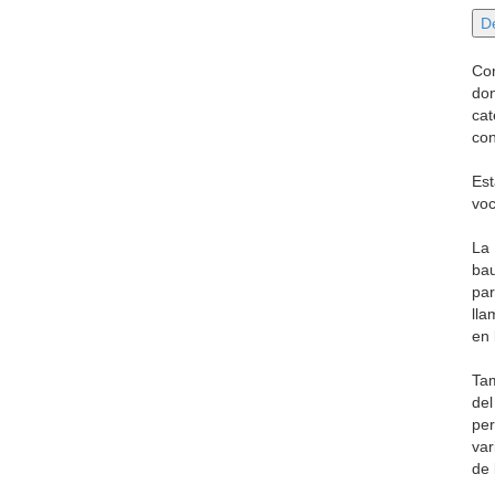
Con
don
cat
con
Est
voc
La 
bau
par
lla
en 
Tam
del
per
var
de 