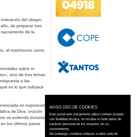
indicación del obispo,
año, de preparar tres
l sacramento de la
ión, el matrimonio como
amentales sobre el
mo», sino de tres temas
respuesta a las
 que es lo que subyace
erenciada en exposición
AVISO USO DE COOKIES
alabra de Dios, oración
Este portal web únicamente utiliza cookies propias
sis se extienda durante
con finalidad técnica, no recaba ni cede datos de
 en los últimos pasos
carácter personal de los usuarios sin su
conocimiento.
Sin embargo, contiene enlaces a sitios web de