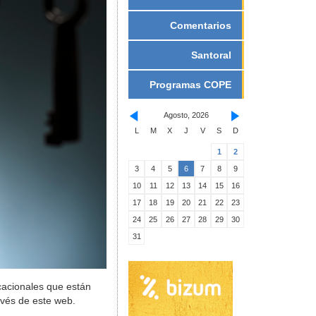
Comentarios
Santoral
Programas COPE
Agosto, 2026
L
M
X
J
V
S
D
1
2
3
4
5
6
7
8
9
10
11
12
13
14
15
16
17
18
19
20
21
22
23
24
25
26
27
28
29
30
31
cacionales que están
avés de este web.