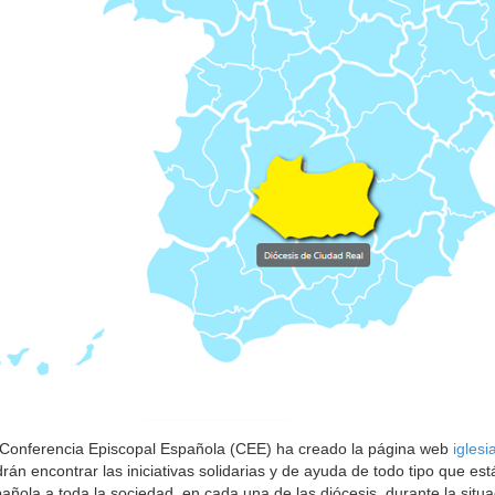
Conferencia Episcopal Española (CEE) ha creado la página web
iglesi
rán encontrar las iniciativas solidarias y de ayuda de todo tipo que est
añola a toda la sociedad, en cada una de las diócesis, durante la situ