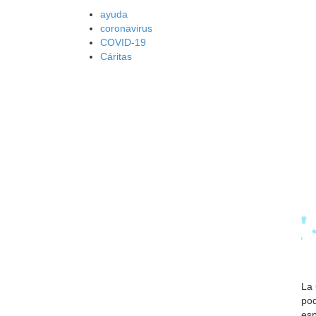
ayuda
coronavirus
COVID-19
Cáritas
La 
pod
esp