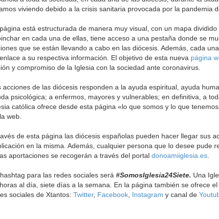
amos viviendo debido a la crisis sanitaria provocada por la pandemia d
página está estructurada de manera muy visual, con un mapa dividido p
pinchar en cada una de ellas, tiene acceso a una pestaña donde se mue
iones que se están llevando a cabo en las diócesis. Además, cada una
enlace a su respectiva información. El objetivo de esta nueva
página 
ión y compromiso de la Iglesia con la sociedad ante coronavirus.
 acciones de las diócesis responden a la ayuda espiritual, ayuda human
da psicológica; a enfermos, mayores y vulnerables; en definitiva, a tod
esia católica ofrece desde esta página «lo que somos y lo que tenemos
la web.
ravés de esta página las diócesis españolas pueden hacer llegar sus a
licación en la misma. Además, cualquier persona que lo desee pude re
as aportaciones se recogerán a través del portal
donoamiiglesia.es
.
hashtag para las redes sociales será
#SomosIglesia24Siete.
Una Igle
horas al día, siete días a la semana. En la página también se ofrece el
es sociales de Xtantos:
Twitter
,
Facebook
,
Instagram
y canal de
Youtu
rriba