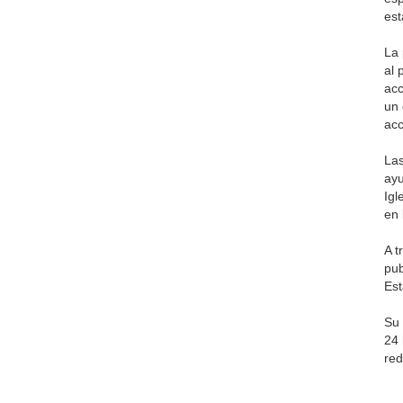
est
La 
al 
acc
un 
acc
Las
ayu
Igl
en 
A t
pub
Est
Su 
24 
red
▲ A