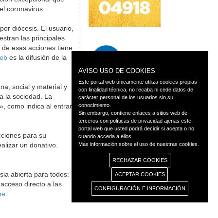
el coronavirus.
or diócesis. El usuario,
stran las principales
 de esas acciones tiene
web
es la difusión de la
AVISO USO DE COOKIES
Este portal web únicamente utiliza cookies propias
a, social y material y
con finalidad técnica, no recaba ni cede datos de
a la sociedad. La
carácter personal de los usuarios sin su
», como indica al entrar
conocimiento.
Sin embargo, contiene enlaces a sitios web de
terceros con políticas de privacidad ajenas este
portal web que usted podrá decidir si acepta o no
cciones para su
cuando acceda a ellos.
alizar un donativo.
Más información sobre el uso de nuestras cookies.
RECHAZAR COOKIES
sia abierta para todos:
ACEPTAR COOKIES
 acceso directo a las
CONFIGURACIÓN E INFORMACIÓN
be
.
◄ Atrás