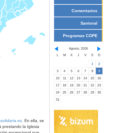
Comentarios
Santoral
Programas COPE
Agosto, 2026
L
M
X
J
V
S
D
1
2
3
4
5
6
7
8
9
10
11
12
13
14
15
16
17
18
19
20
21
22
23
24
25
26
27
28
29
30
31
asolidaria.es
. En ella, se
á prestando la Iglesia
ación excepcional que