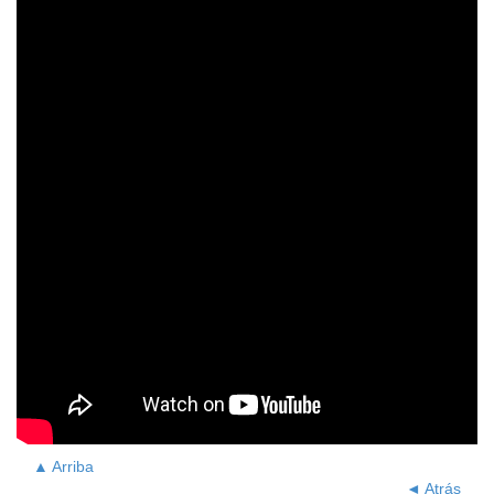
▲ Arriba
◄ Atrás