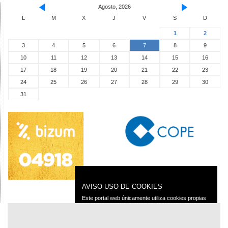
Agosto, 2026
L
M
X
J
V
S
D
1
2
3
4
5
6
7
8
9
10
11
12
13
14
15
16
17
18
19
20
21
22
23
24
25
26
27
28
29
30
31
AVISO USO DE COOKIES
Este portal web únicamente utiliza cookies propias
con finalidad técnica, no recaba ni cede datos de
carácter personal de los usuarios sin su
conocimiento.