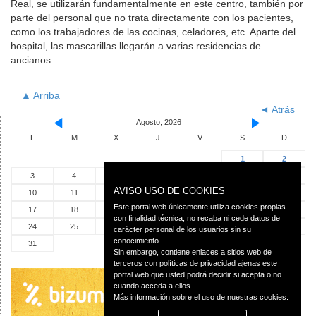
Real, se utilizarán fundamentalmente en este centro, también por
parte del personal que no trata directamente con los pacientes,
como los trabajadores de las cocinas, celadores, etc. Aparte del
hospital, las mascarillas llegarán a varias residencias de
ancianos.
▲ Arriba
◄ Atrás
Agosto, 2026
L
M
X
J
V
S
D
1
2
3
4
5
6
7
8
9
AVISO USO DE COOKIES
10
11
12
13
14
15
16
Este portal web únicamente utiliza cookies propias
17
18
19
20
21
22
23
con finalidad técnica, no recaba ni cede datos de
24
25
26
27
28
29
30
carácter personal de los usuarios sin su
conocimiento.
31
Sin embargo, contiene enlaces a sitios web de
terceros con políticas de privacidad ajenas este
portal web que usted podrá decidir si acepta o no
cuando acceda a ellos.
Más información sobre el uso de nuestras cookies.