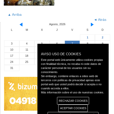
▲ Arriba
◄ Atrás
Agosto, 2026
L
M
X
J
V
S
D
1
2
3
4
5
6
7
8
9
10
11
12
13
14
15
16
AVISO USO DE COOKIES
17
18
19
20
21
22
23
Este portal web únicamente utiliza cookies propias
24
25
26
27
28
29
30
con finalidad técnica, no recaba ni cede datos de
31
carácter personal de los usuarios sin su
conocimiento.
Sin embargo, contiene enlaces a sitios web de
terceros con políticas de privacidad ajenas este
portal web que usted podrá decidir si acepta o no
cuando acceda a ellos.
Más información sobre el uso de nuestras cookies.
RECHAZAR COOKIES
ACEPTAR COOKIES