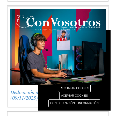
AVISO USO DE COOKIES
Este portal web únicamente utiliza cookies propias
con finalidad técnica, no recaba ni cede datos de
carácter personal de los usuarios sin su
conocimiento.
Sin embargo, contiene enlaces a sitios web de
terceros con políticas de privacidad ajenas este
portal web que usted podrá decidir si acepta o no
cuando acceda a ellos.
Más información sobre el uso de nuestras cookies.
RECHAZAR COOKIES
Dedicación de la Basílica de Letrán
ACEPTAR COOKIES
(09/11/2025)
CONFIGURACIÓN E INFORMACIÓN