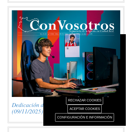
AVISO USO DE COOKIES
Este portal web únicamente utiliza cookies propias
con finalidad técnica, no recaba ni cede datos de
carácter personal de los usuarios sin su
conocimiento.
Sin embargo, contiene enlaces a sitios web de
terceros con políticas de privacidad ajenas este
portal web que usted podrá decidir si acepta o no
cuando acceda a ellos.
Más información sobre el uso de nuestras cookies.
RECHAZAR COOKIES
Dedicación de la Basílica de Letrán
ACEPTAR COOKIES
(09/11/2025)
CONFIGURACIÓN E INFORMACIÓN