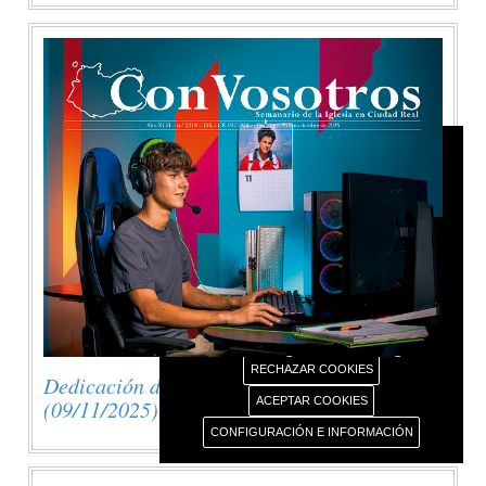
AVISO USO DE COOKIES
Este portal web únicamente utiliza cookies propias
con finalidad técnica, no recaba ni cede datos de
carácter personal de los usuarios sin su
conocimiento.
Sin embargo, contiene enlaces a sitios web de
terceros con políticas de privacidad ajenas este
portal web que usted podrá decidir si acepta o no
cuando acceda a ellos.
Más información sobre el uso de nuestras cookies.
RECHAZAR COOKIES
Dedicación de la Basílica de Letrán
ACEPTAR COOKIES
(09/11/2025)
CONFIGURACIÓN E INFORMACIÓN