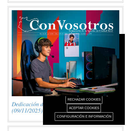
AVISO USO DE COOKIES
Este portal web únicamente utiliza cookies propias
con finalidad técnica, no recaba ni cede datos de
carácter personal de los usuarios sin su
conocimiento.
Sin embargo, contiene enlaces a sitios web de
terceros con políticas de privacidad ajenas este
portal web que usted podrá decidir si acepta o no
cuando acceda a ellos.
Más información sobre el uso de nuestras cookies.
RECHAZAR COOKIES
Dedicación de la Basílica de Letrán
ACEPTAR COOKIES
(09/11/2025)
CONFIGURACIÓN E INFORMACIÓN