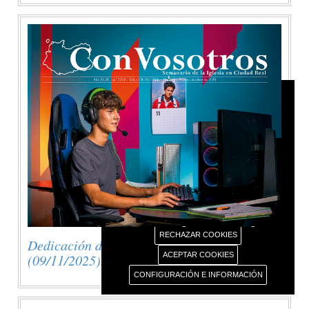
AVISO USO DE COOKIES
Este portal web únicamente utiliza cookies propias
con finalidad técnica, no recaba ni cede datos de
carácter personal de los usuarios sin su
conocimiento.
Sin embargo, contiene enlaces a sitios web de
terceros con políticas de privacidad ajenas este
portal web que usted podrá decidir si acepta o no
cuando acceda a ellos.
Más información sobre el uso de nuestras cookies.
RECHAZAR COOKIES
Dedicación de la Basílica de Letrán
ACEPTAR COOKIES
(09/11/2025)
CONFIGURACIÓN E INFORMACIÓN