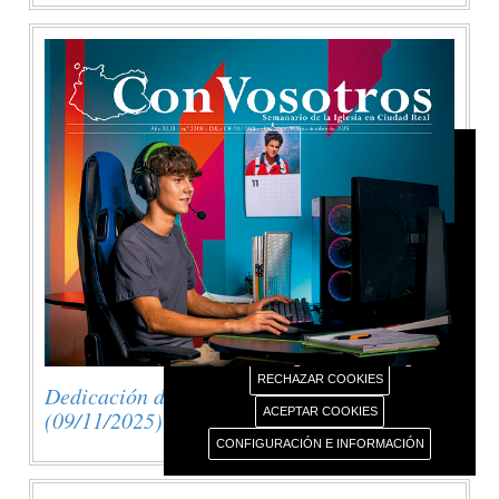
AVISO USO DE COOKIES
Este portal web únicamente utiliza cookies propias
con finalidad técnica, no recaba ni cede datos de
carácter personal de los usuarios sin su
conocimiento.
Sin embargo, contiene enlaces a sitios web de
terceros con políticas de privacidad ajenas este
portal web que usted podrá decidir si acepta o no
cuando acceda a ellos.
Más información sobre el uso de nuestras cookies.
RECHAZAR COOKIES
Dedicación de la Basílica de Letrán
ACEPTAR COOKIES
(09/11/2025)
CONFIGURACIÓN E INFORMACIÓN