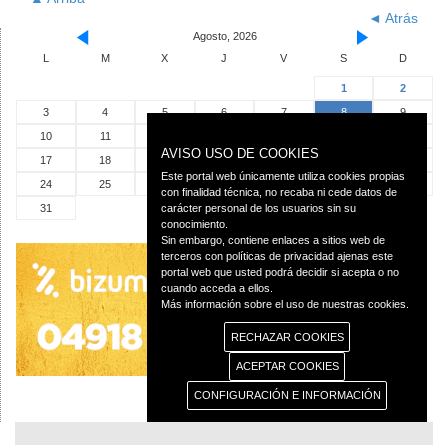
◄ Atrás
Agosto, 2026
L
M
X
J
V
S
D
1
2
3
4
5
6
7
8
9
10
11
12
13
14
15
16
AVISO USO DE COOKIES
17
18
19
20
21
22
23
Este portal web únicamente utiliza cookies propias
24
25
26
27
28
29
30
con finalidad técnica, no recaba ni cede datos de
31
carácter personal de los usuarios sin su
conocimiento.
Sin embargo, contiene enlaces a sitios web de
terceros con políticas de privacidad ajenas este
portal web que usted podrá decidir si acepta o no
cuando acceda a ellos.
Más información sobre el uso de nuestras cookies.
RECHAZAR COOKIES
ACEPTAR COOKIES
CONFIGURACIÓN E INFORMACIÓN