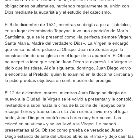
obligaciones bautismales, nutriendo regularmente su unión con
Dios mediante la eucaristía y el estudio del catecismo.
El 9 de diciembre de 1531, mientras se dirigía a pie a Tlatelolco,
en un lugar denominado Tepeyac, tuvo una aparición de María
Santísima, que se le presentó como «la perfecta siempre Virgen
Santa María, Madre del verdadero Dios». La Virgen le encargó
que en su nombre pidiese al Obispo Juan de Zumárraga, la
construcción de una iglesia en el lugar de la aparición. El Obispo
no aceptó la idea que según Juan Diego le expresó. La Virgen le
pidió que insistiese. Al día siguiente, domingo, Juan Diego volvió
a encontrar al Prelado, quien lo examinó en la doctrina cristiana y
le pidió pruebas objetivas en confirmación del prodigio.
El 12 de diciembre, martes, mientras Juan Diego se dirigía de
nuevo a la Ciudad, la Virgen se le volvió a presentar y le consoló,
invitándole a subir hasta la cima de la colina de Tepeyac para
recoger flores y traérselas a ella. Aun siendo invierno y el lugar
árido, Juan Diego encontró unas flores muy hermosas. Las
colocó en su «tilma» y se las llevó a la Virgen. Le mandó
presentarlas al Sr. Obispo como prueba de veracidad.Juanb
Diego estando delante del Obispo abrió su «tilma» y dejó caer las