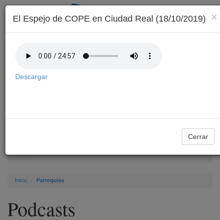
×
El Espejo de COPE en Ciudad Real (18/10/2019)
Descargar
Archivo
Cerrar
Toggle
navigation
Inicio
Parroquias
Podcasts