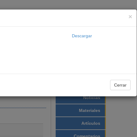
×
Archivo
Descargar
as
Transparencia
Carta Dominical
Con Vosotros
Cerrar
21
|
2020
|
2019
Noticias
Materiales
Artículos
Comentarios