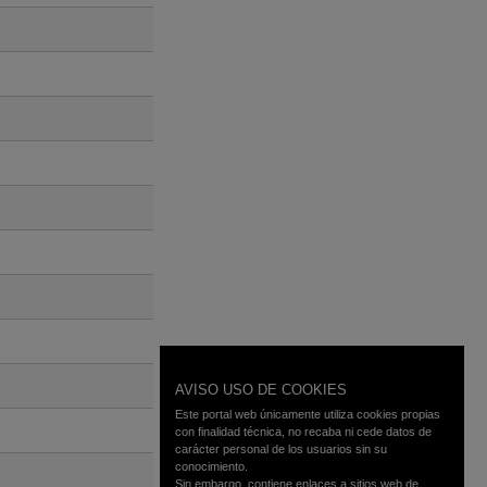
AVISO USO DE COOKIES
Este portal web únicamente utiliza cookies propias
con finalidad técnica, no recaba ni cede datos de
carácter personal de los usuarios sin su
conocimiento.
Sin embargo, contiene enlaces a sitios web de