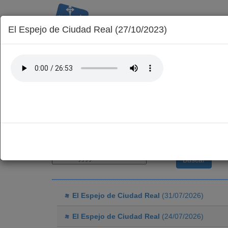
El Espejo de Ciudad Real (27/10/2023)
La Diócesis
Obispo
Delegaciones
Inicio
Parroquias
Podcasts
Seleccione la fecha del audio que quiere escuchar
El Espejo de Ciudad Real
(31/07/2026)
El Espejo de Ciudad Real
(24/07/2026)