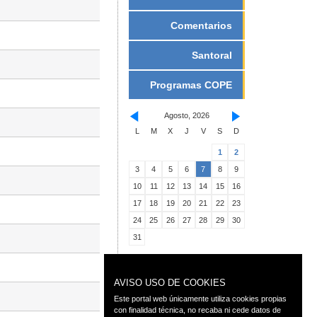
Comentarios
Santoral
Programas COPE
Agosto, 2026
L
M
X
J
V
S
D
1
2
3
4
5
6
7
8
9
10
11
12
13
14
15
16
17
18
19
20
21
22
23
24
25
26
27
28
29
30
31
AVISO USO DE COOKIES
Este portal web únicamente utiliza cookies propias
con finalidad técnica, no recaba ni cede datos de