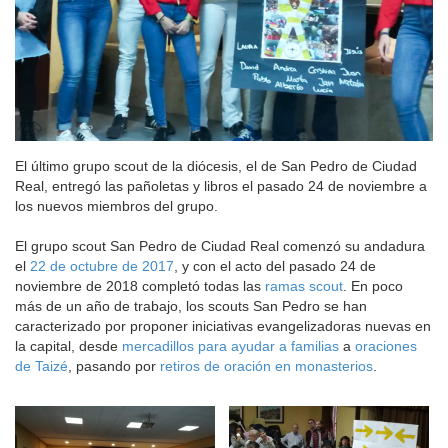
El último grupo scout de la diócesis, el de San Pedro de Ciudad
Real, entregó las pañoletas y libros el pasado 24 de noviembre a
los nuevos miembros del grupo.
El grupo scout San Pedro de Ciudad Real comenzó su andadura
el
22 de octubre de 2017
, y con el acto del pasado 24 de
noviembre de 2018 completó todas las
ramas scout
. En poco
más de un año de trabajo, los scouts San Pedro se han
caracterizado por proponer iniciativas evangelizadoras nuevas en
la capital, desde
mercadillos para ayudar a familias
a
oraciones
de Taizé
, pasando por
retiros de oración en monasterios
.