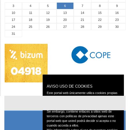
3
4
5
6
7
8
9
10
11
12
13
14
15
16
17
18
19
20
21
22
23
24
25
26
27
28
29
30
31
AVISO USO DE COOKIES
Este portal web únicamente utiliza cookies propias
con finalidad técnica, no recaba ni cede datos de
carácter personal de los usuarios sin su
conocimiento.
Sin embargo, contiene enlaces a sitios web de
terceros con políticas de privacidad ajenas este
portal web que usted podrá decidir si acepta o no
cuando acceda a ellos.