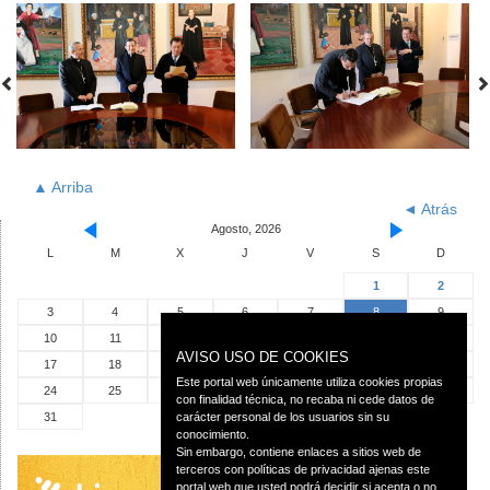
▲ Arriba
◄ Atrás
Agosto, 2026
L
M
X
J
V
S
D
1
2
3
4
5
6
7
8
9
10
11
12
13
14
15
16
AVISO USO DE COOKIES
17
18
19
20
21
22
23
Este portal web únicamente utiliza cookies propias
24
25
26
27
28
29
30
con finalidad técnica, no recaba ni cede datos de
31
carácter personal de los usuarios sin su
conocimiento.
Sin embargo, contiene enlaces a sitios web de
terceros con políticas de privacidad ajenas este
portal web que usted podrá decidir si acepta o no