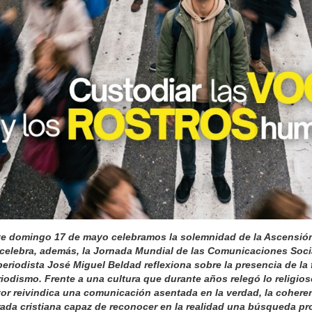
te domingo 17 de mayo celebramos la solemnidad de la Ascensión 
celebra, además, la Jornada Mundial de las Comunicaciones Social
periodista José Miguel Beldad reflexiona sobre la presencia de la f
iodismo. Frente a una cultura que durante años relegó lo religios
tor reivindica una comunicación asentada en la verdad, la cohere
rada cristiana capaz de reconocer en la realidad una búsqueda pr