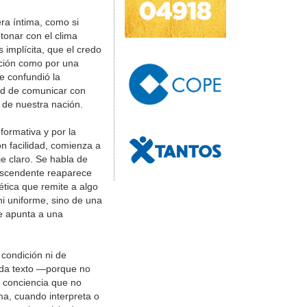
ra íntima, como si
tonar con el clima
implícita, que el credo
cción como por una
Se confundió la
dad de comunicar con
l de nuestra nación.
formativa y por la
on facilidad, comienza a
e claro. Se habla de
rascendente reaparece
ética que remite a algo
ni uniforme, sino de una
ue apunta a una
 condición ni de
cada texto —porque no
a conciencia que no
rma, cuando interpreta o