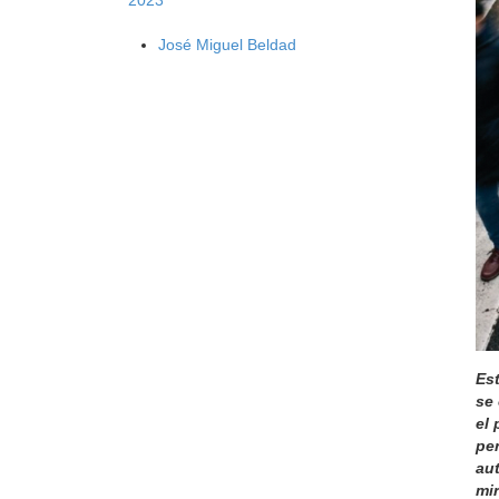
José Miguel Beldad
Es
se 
el 
per
au
mi