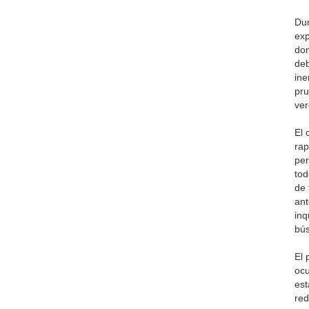
Dur
exp
dom
deb
ine
pru
ver
El 
rap
per
tod
de 
ant
inq
bús
El 
ocu
est
red