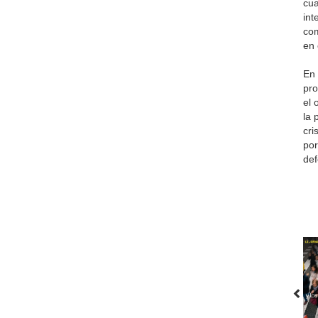
cua
int
com
en 
En 
pro
el 
la 
cri
por
def