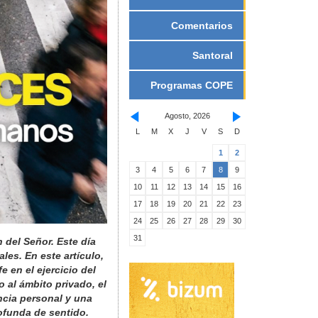
Comentarios
Santoral
Programas COPE
Agosto, 2026
L
M
X
J
V
S
D
1
2
3
4
5
6
7
8
9
10
11
12
13
14
15
16
17
18
19
20
21
22
23
24
25
26
27
28
29
30
31
del Señor. Este día
es. En este artículo,
e en el ejercicio del
o al ámbito privado, el
ncia personal y una
ofunda de sentido.