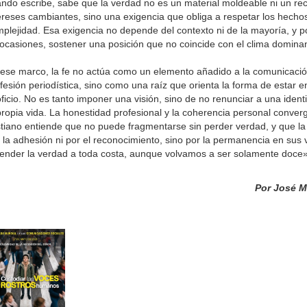
ndo escribe, sabe que la verdad no es un material moldeable ni un rec
ereses cambiantes, sino una exigencia que obliga a respetar los hecho
plejidad. Esa exigencia no depende del contexto ni de la mayoría, y p
ocasiones, sostener una posición que no coincide con el clima domina
ese marco, la fe no actúa como un elemento añadido a la comunicación
fesión periodística, sino como una raíz que orienta la forma de estar 
oficio. No es tanto imponer una visión, sino de no renunciar a una iden
propia vida. La honestidad profesional y la coherencia personal conver
stiano entiende que no puede fragmentarse sin perder verdad, y que la
 la adhesión ni por el reconocimiento, sino por la permanencia en su
ender la verdad a toda costa, aunque volvamos a ser solamente doce»
Por José M