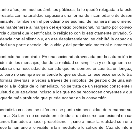
ante años, en muchos ámbitos públicos, la fe quedó relegada a la esfe
resarla con naturalidad supusiera una forma de incomodar o de desen
inante. También en el periodismo se asumió, de manera más o menos 
ía mantenerse al margen del ejercicio profesional, no tanto por convi
rcia cultural que identificaba lo religioso con lo estrictamente privado. 
dencia con el silencio y, en ese desplazamiento, se debilitó la capaci
dad una parte esencial de la vida y del patrimonio material e inmateria
contexto ha cambiado. En una sociedad atravesada por la saturación in
idez de los mensajes, donde la realidad se simplifica y se fragmenta c
cibirse una necesidad de sentido que no siempre encuentra un lenguaj
o, pero no siempre se entiende lo que se dice. En ese escenario, lo t
formas diversas, a veces a través de símbolos, de gestos o de una est
erior a la lógica de lo inmediato. No se trata de un regreso consciente 
uietud que atraviesa incluso a los que no se reconocen creyentes y q
queda más profunda que puede acabar en la conversión.
periodista cristiano se sitúa en ese punto sin necesidad de remarcar su
ltarla. Su tarea no consiste en introducir un discurso confesional en 
amos llamados a hacer proselitismo—, sino a mirar la realidad con un
uce lo humano a lo visible ni lo inmediato a lo suficiente. Cuando info