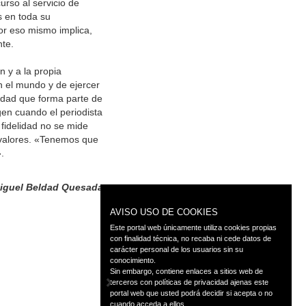
urso al servicio de
s en toda su
or eso mismo implica,
nte.
 y a la propia
en el mundo y de ejercer
tidad que forma parte de
gen cuando el periodista
 fidelidad no se mide
s valores. «Tenemos que
.
iguel Beldad Quesada
AVISO USO DE COOKIES
Este portal web únicamente utiliza cookies propias
con finalidad técnica, no recaba ni cede datos de
carácter personal de los usuarios sin su
conocimiento.
Sin embargo, contiene enlaces a sitios web de
terceros con políticas de privacidad ajenas este
portal web que usted podrá decidir si acepta o no
cuando acceda a ellos.