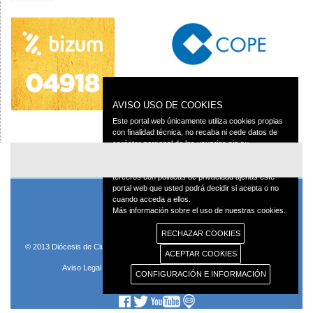
AVISO USO DE COOKIES
Este portal web únicamente utiliza cookies propias
con finalidad técnica, no recaba ni cede datos de
carácter personal de los usuarios sin su
conocimiento.
Sin embargo, contiene enlaces a sitios web de
terceros con políticas de privacidad ajenas este
portal web que usted podrá decidir si acepta o no
cuando acceda a ellos.
Más información sobre el uso de nuestras cookies.
RECHAZAR COOKIES
© 2013 Diócesis de Ciudad Real C/Caballeros 5, 13001 Ciudad Real - Tlf.:926
ACEPTAR COOKIES
250 25 0 - Fax.: 926 251 258
Aviso Legal
Política de Privacidad
Política de Cookies
CONFIGURACIÓN E INFORMACIÓN